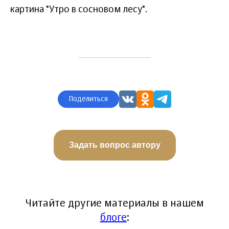
Происхождение, здоровье, эффективность
картина "Утро в сосновом лесу".
лекарств, питание, спорт — учтем ваши интересы
и цели
Узнать за два шага
Поделиться
Задать вопрос автору
Читайте другие материалы в нашем
блоге
: