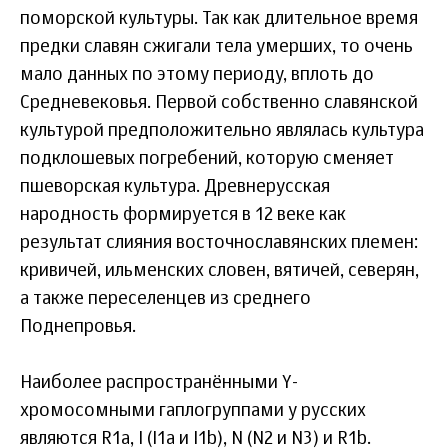
поморской культуры. Так как длительное время
предки славян сжигали тела умерших, то очень
мало данных по этому периоду, вплоть до
Средневековья. Первой собственно славянской
культурой предположительно являлась культура
подклошевых погребений, которую сменяет
пшеворская культура. Древнерусская
народность формируется в 12 веке как
результат слияния восточнославянских племен:
кривичей, ильменских словен, вятичей, северян,
а также переселенцев из среднего
Поднепровья.
Наиболее распространёнными Y-
хромосомными гаплогруппами у русских
являются R1a, I (I1a и I1b), N (N2 и N3) и R1b.