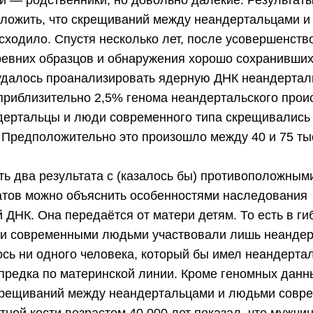
 — родственники, но довольно далекие. Результат
ложить, что скрещиваний между неандертальцами и
сходило. Спустя несколько лет, после усовершенств
ревних образцов и обнаружения хорошо сохранивших
удалось проанализировать ядерную ДНК неандертал
 приблизительно 2,5% генома неандертальского прои
дертальцы и люди современного типа скрещивались 
 Предположительно это произошло между 40 и 75 тыс
ть два результата с (казалось бы) противоположным
атов можно объяснить особенностями наследования
 ДНК. Она передаётся от матери детям. То есть в г
 и современными людьми участвовали лишь неанде
ось ни одного человека, который бы имел неандерта
предка по материнской линии. Кроме геномных данны
крещиваний между неандертальцами и людьми соврем