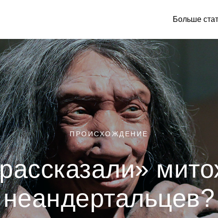
Больше ста
ПРОИСХОЖДЕНИЕ
«рассказали» мито
неандертальцев?