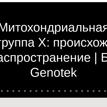
Митохондриальна
группа X: происхо
аспространение | 
Genotek