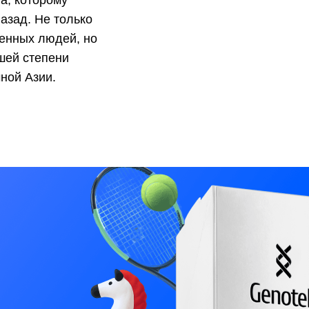
а, которому
азад. Не только
енных людей, но
шей степени
ной Азии.