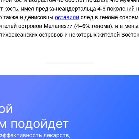
ной кости возрастом 40 000 лет показал, что мужчин
 кость, имел предка-неандертальца 4-6 поколений н
о также и денисовцы
оставили
след в геноме соврем
ителей островов Меланезии (4–6% генома), и в мень
тихоокеанских островов и некоторых жителей Восточ
кой
м подойдет
эффективность лекарств,