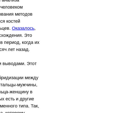
ы анализа
 человеком
ования методов
ся костей
ьцев.
Оказалось
,
схождения. Это
в период, когда их
яч лет назад.
и выводами. Этот
ибридизации между
ртальцы-мужчины,
льца-женщину в
х есть и другие
енного типа. Так,