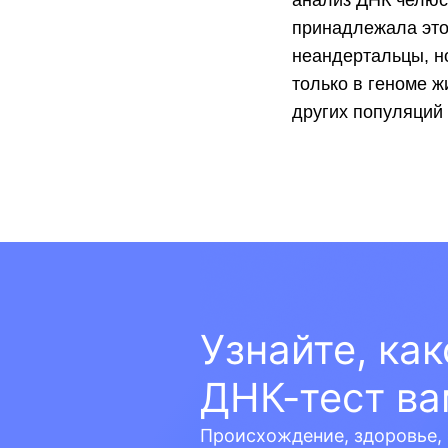
анализ ДНК челюст
принадлежала этот
неандертальцы, н
только в геноме ж
других популяций 
Узнайте, ка
ДНК-тест ва
Происхождение, здоровье, 