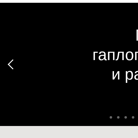
гапло
и р