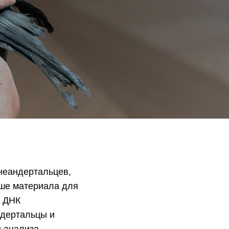
неандертальцев,
ьше материала для
й ДНК
ндертальцы и