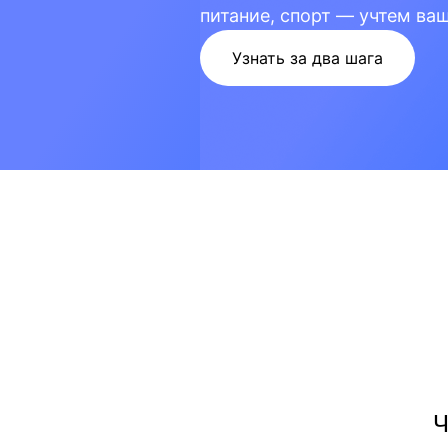
питание, спорт — учтем ва
Узнать за два шага
Ч