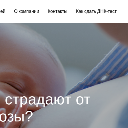
тей
О компании
Контакты
Как сдать ДНК-тест
 страдают от
тозы?