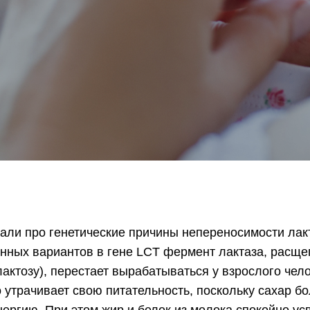
али про генетические причины непереносимости лакт
нных вариантов в гене LCT фермент лактаза, рас
актозу), перестает вырабатываться у взрослого чело
 утрачивает свою питательность, поскольку сахар б