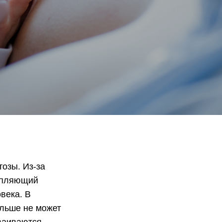
озы. Из-за
щепляющий
века. В
ольше не может