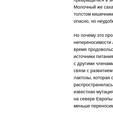
превращаться в эн
Молочный же саха
толстом кишечнике
опасно, но неудоб
Но почему это пр
непереносимости л
время продовольс
источники питани
с другими членам
связи с развитием
лактозы, которая
распространилась
известная мутация
на севере Европы
меньше переносим