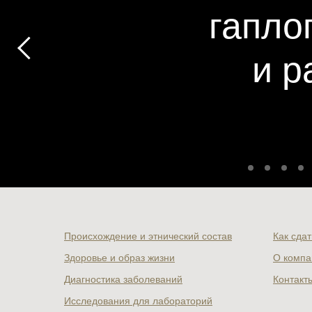
гапло
и р
Происхождение и этнический состав
Как сдат
Здоровье и образ жизни
О компа
Диагностика заболеваний
Контакт
Исследования для лабораторий