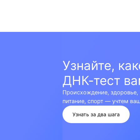
Узнайте, ка
ДНК-тест ва
Происхождение, здоровье, 
питание, спорт — учтем ва
Узнать за два шага