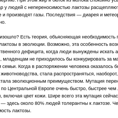
ергию. При этом жир и белок из молока спокойно ус
р у людей с непереносимостью лактозы расщепляют
 и производят газы. Последствия — диарея и метео
но.
оизошло? Есть теория, объясняющая необходимость
актозы в эволюции. Возможно, эта особенность воз
твенного дефицита, когда люди вынуждены искать 
я, младенцам не приходилось бы конкурировать за м
и семьи. Когда в распоряжении человека оказалось 
 животноводства, стала распространяться, наоборот
 стала эволюционным преимуществом. Мутация пере
 по Центральной Европе очень быстро, быстрее чем
, включая цвет кожи. Шире всего эта мутация сейча
 — здесь около 80% людей толерантны к лактозе. Ч
ость лактозы.