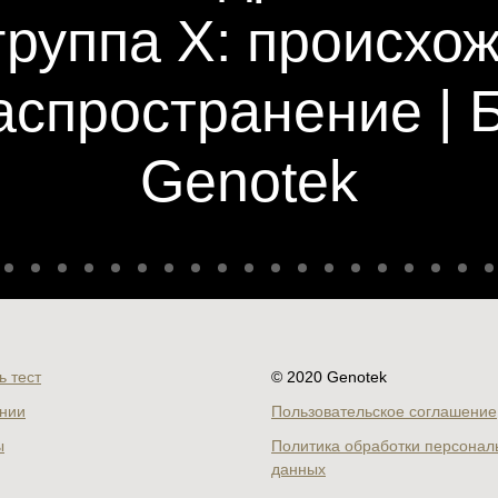
группа X: происхо
аспространение | 
Genotek
ь тест
© 2020 Genotek
нии
Пользовательское соглашение
ы
Политика обработки персонал
данных