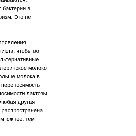
ваиваются.
 бактерии в
ризм. Это не
 появления
никла, чтобы во
альтернативные
атеринское молоко
больше молока в
, переносимость
носимости лактозы
 любая другая
с распространена
ем южнее, тем