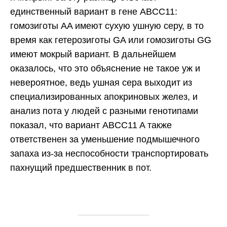
единственный вариант в гене ABCC11:
гомозиготы AA имеют сухую ушную серу, в то
время как гетерозиготы GA или гомозиготы GG
имеют мокрый вариант. В дальнейшем
оказалось, что это объяснение не такое уж и
невероятное, ведь ушная сера выходит из
специализированных апокриновых желез, и
анализ пота у людей с разными генотипами
показал, что вариант ABCC11 A также
Узнайте, какой
ДНК-тест вам
ответственен за уменьшение подмышечного
подойдет
запаха из-за неспособности транспортировать
Происхождение, здоровье, эффективность
пахнущий предшественник в пот.
лекарств, питание, спорт — учтем ваши интересы
и цели
Узнать за два шага