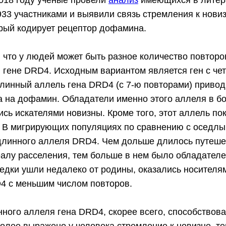
2018 году учёные провели
анализ
имеющихся в литер
933 участниками и выявили связь стремления к нови
орый кодирует рецептор дофамина.
что у людей может быть разное количество повторов
в гене DRD4. Исходным вариантом является ген с че
линный аллель гена DRD4 (с 7-ю повторами) привод
а на дофамин. Обладатели именно этого аллеля в б
сь искателями новизны. Кроме того, этот аллель по
 В мигрирующих популяциях по сравнению с оседлы
длинного аллеля DRD4. Чем дольше длилось путеше
алу расселения, тем больше в нем было обладателе
редки ушли недалеко от родины, оказались носителя
4 с меньшим числом повторов.
ного аллеля гена DRD4, скорее всего, способствов