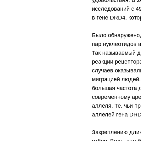
удовольствия. В 
исследований с 4
в гене DRD4, кот
Было обнаружено, 
пар нуклеотидов 
Так называемый д
реакции рецептор
случаев оказывали
миграцией людей.
большая частота 
современному аре
аллеля. Те, чьи п
аллелей гена DRD
Закреплению длин