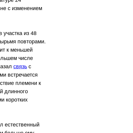
атуре 24
зне с изменением
 участка из 48
тырьмя повторами.
ит к меньшей
ольшем числе
казал
связь
с
ми встречается
ствие племени к
й длинного
ми коротких
ал естественный