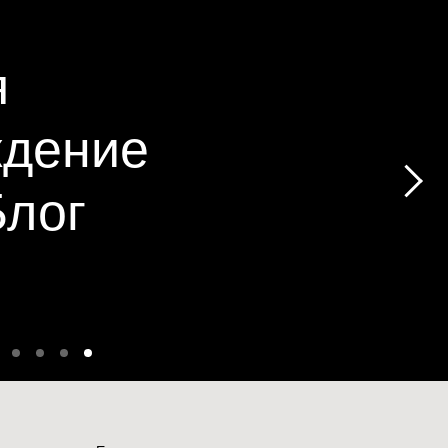
я
ждение
Блог