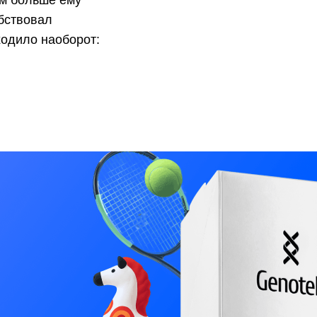
ем больше ему
обствовал
одило наоборот: