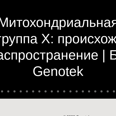
Митохондриальна
группа X: происхо
аспространение | 
Genotek