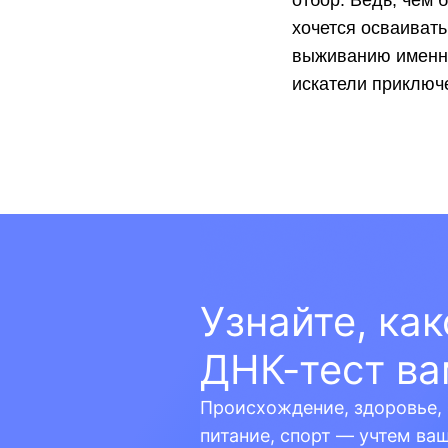
отбор. Ведь, чем 
хочется осваивать
выживанию именно
искатели приключ
Узнайте, ка
ДНК-тест ва
Происхождение, здоровье, 
питание, спорт — учтем ва