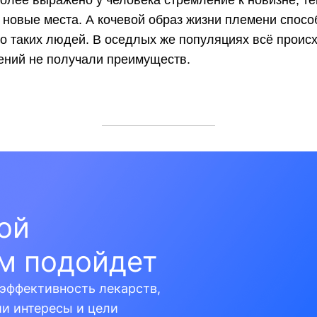
более выражено у человека стремление к новизне, т
 новые места. А кочевой образ жизни племени спос
 таких людей. В оседлых же популяциях всё происх
ений не получали преимуществ.
кой
м подойдет
эффективность лекарств,
ши интересы и цели