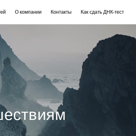
тей
О компании
Контакты
Как сдать ДНК-тест
шествиям