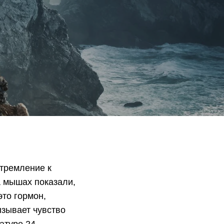
стремление к
а мышах показали,
то гормон,
ызывает чувство