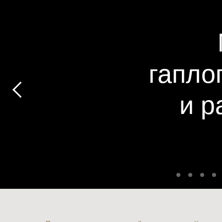
гапло
и р