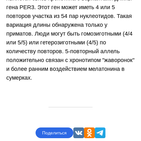
гена PER3. Этот ген может иметь 4 или 5
повторов участка из 54 пар нуклеотидов. Такая
вариация длины обнаружена только у
приматов. Люди могут быть гомозиготными (4/4
или 5/5) или гетерозиготными (4/5) по
количеству повторов. 5-повторный аллель
Узнайте, какой
ДНК-тест вам
положительно связан с хронотипом "жаворонок"
подойдет
и более ранним воздействием мелатонина в
Происхождение, здоровье, эффективность
сумерках.
лекарств, питание, спорт — учтем ваши интересы
и цели
Узнать за два шага
Поделиться