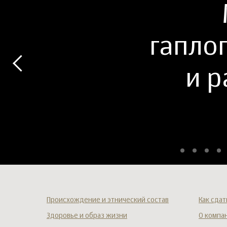
гапло
и р
Происхождение и этнический состав
Как сдат
Здоровье и образ жизни
О компа