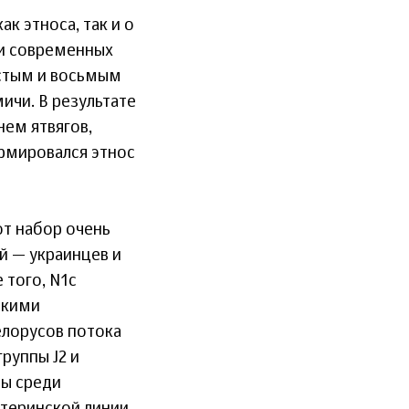
к этноса, так и о
ки современных
стым и восьмым
ичи. В результате
нем ятвягов,
рмировался этнос
тот набор очень
й — украинцев и
 того, N1c
скими
елорусов потока
руппы J2 и
ны среди