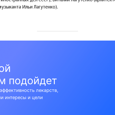
иностранных дел СССР), Виталий Лагутенко (архитект
музыканта Ильи Лагутенко).
кой
м подойдет
эффективность лекарств,
ши интересы и цели