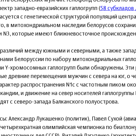
нта белорусских мужчин. Генофонд белорусов по ма
пектр западно-евразийских гаплогрупп (
58 субкладов 
ласуется с генетической структурой популяций центр
го, в митохондриальном наследии белорусов сохрани
 и N3, которые имеют ближневосточное происхожден
 различий между южными и северными, а также запа
нами Белоруссии по набору митохондриальных гапло
ии Y-хромосомных гаплогрупп были обнаружены. Эти 
ые древние перемещения мужчин с севера на юг, о ч
характер распространения N1c с частотным пиком ок
андии, и движение на север носителей гаплогруппы I
дят с северо-запада Балканского полуострова.
ы: Александр Лукашенко (политик), Павел Сухой (ави
(четырехкратная олимпийская чемпионка по биатлону