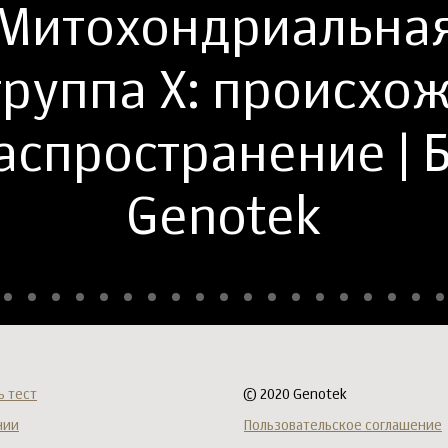
Митохондриальна
группа X: происхо
аспространение | 
Genotek
ь тест
© 2020 Genotek
нии
Пользовательское соглашение