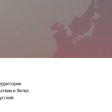
территории
атвии и Литве.
усский