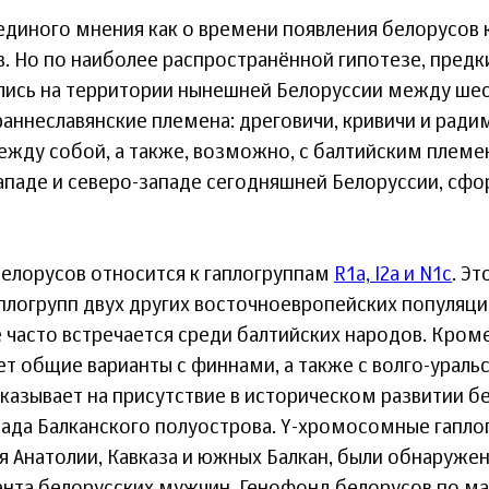
единого мнения как о времени появления белорусов ка
в. Но по наиболее распространённой гипотезе, пред
лись на территории нынешней Белоруссии между ше
раннеславянские племена: дреговичи, кривичи и радим
жду собой, а также, возможно, с балтийским племе
ападе и северо-западе сегодняшней Белоруссии, сфо
елорусов относится к гаплогруппам
R1a, I2a и N1c
. Э
плогрупп двух других восточноевропейских популяци
е часто встречается среди балтийских народов. Кроме
т общие варианты с финнами, а также с волго-ураль
указывает на присутствие в историческом развитии б
пада Балканского полуострова. Y-хромосомные гаплог
я Анатолии, Кавказа и южных Балкан, были обнаруже