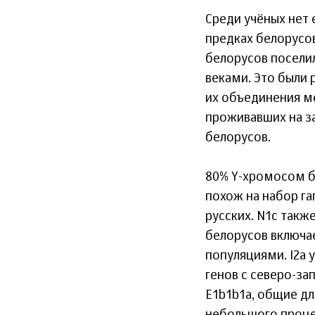
Среди учёных нет 
предках белорусо
белорусов посели
веками. Это были 
их объединения ме
проживавших на з
белорусов.
80% Y-хромосом б
похож на набор га
русских. N1c такж
белорусов включае
популяциями. I2a 
генов с северо-за
E1b1b1a, общие дл