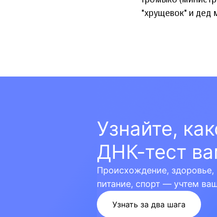
Громыко (министр 
"хрущевок" и дед 
Узнайте, ка
ДНК-тест ва
Происхождение, здоровье, 
питание, спорт — учтем ва
Узнать за два шага