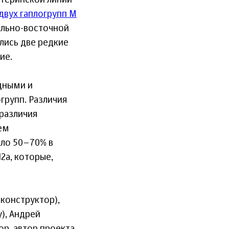
теринской линии
двух гаплогрупп M
ально-восточной
лись две редкие
ие.
дными и
групп. Различия
различия
ем
оло 50–70% в
2a, которые,
аконструктор),
), Андрей