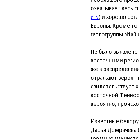
небольшого проце
охватывает весь с
и N
) и хорошо сог
Европы. Кроме то
гаплогруппы N1a3
Не было выявлено
восточными регио
же в распределен
отражают вероятн
свидетельствует 
восточной Фенноск
вероятно, происхо
Известные белорус
Дарья Домрачева 