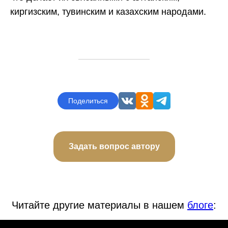
Происхождение, здоровье, эффективность
киргизским, тувинским и казахским народами.
лекарств, питание, спорт — учтем ваши интересы
и цели
Узнать за два шага
Поделиться
Задать вопрос автору
Читайте другие материалы в нашем
блоге
: