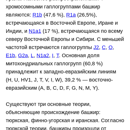
хромосомными гаплогруппами башкир
являются:
R1b
(47,6 %),
R1a
(26,5%),
встречающаяся в Восточной Европе, Иране и
Индии, и
N1a1
(17 %), встречающаяся по всему
северу Восточной Европы и Сибири. С меньшей
частотой встречаются гаплогруппы
J2
,
C
,
O
,
E1b
,
G2a
,
L
,
N1a2
,
I
,
T
. Основная доля
митохондриальных гаплогрупп (60,8 %)
принадлежит к западно-евразийским линиям
(H, U, HV1, J, T, V, I, W), 39,2 % — восточно-
евразийским (A, B, C, D, F, G, N, M, Y).
Существуют три основные теории,
объясняющие происхождение башкир:
тюркская, финно-угорская и иранская. Согласно
тюркской теории, башкиры произошли от