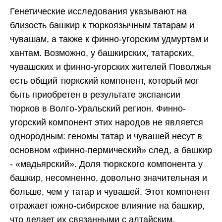
Генетические исследования указывают на
близость башкир к тюркоязычным татарам и
чувашам, а также к финно-угорским удмуртам и
хантам. Возможно, у башкирских, татарских,
чувашских и финно-угорских жителей Поволжья
есть общий тюркский компонент, который мог
быть приобретен в результате экспансии
тюрков в Волго-Уральский регион. Финно-
угорский компонент этих народов не является
однородным: геномы татар и чувашей несут в
основном «финно-пермический» след, а башкир
- «мадьярский». Доля тюркского компонента у
башкир, несомненно, довольно значительная и
больше, чем у татар и чувашей. Этот компонент
Узнайте, какой
ДНК-тест вам
отражает южно-сибирское влияние на башкир,
подойдет
что делает их связанными с алтайским,