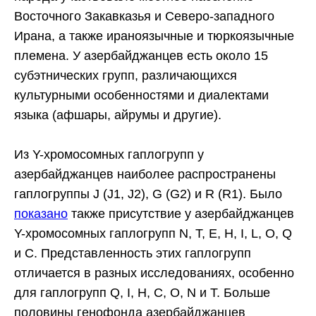
Восточного Закавказья и Северо-западного
Ирана, а также ираноязычные и тюркоязычные
племена. У азербайджанцев есть около 15
субэтнических групп, различающихся
культурными особенностями и диалектами
языка (афшары, айрумы и другие).
Из Y-хромосомных гаплогрупп у
азербайджанцев наиболее распространены
гаплогруппы J (J1, J2), G (G2) и R (R1). Было
показано
также присутствие у азербайджанцев
Y-хромосомных гаплогрупп N, Т, Е, Н, I, L, O, Q
и С. Представленность этих гаплогрупп
отличается в разных исследованиях, особенно
для гаплогрупп Q, I, H, C, O, N и T. Больше
половины генофонда азербайджанцев