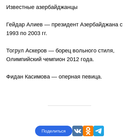
Известные азербайджанцы
Гейдар Алиев — президент Азербайджана с
1993 по 2003 гг.
Тогрул Аскеров — борец вольного стиля,
Узнайте, какой
ДНК-тест вам
Олимпийский чемпион 2012 года.
подойдет
Происхождение, здоровье, эффективность
Фидан Касимова — оперная певица.
лекарств, питание, спорт — учтем ваши интересы
и цели
Узнать за два шага
Поделиться