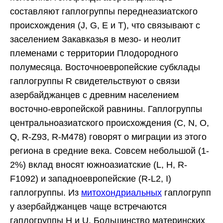
составляют гаплогруппы переднеазиатского
происхождения (J, G, E и T), что связывают с
заселением Закавказья в мезо- и неолит
племенами с территории Плодородного
полумесяца. Восточноевропейские субклады
гаплогруппы R свидетельствуют о связи
азербайджанцев с древним населением
восточно-европейской равнины. Гаплогруппы
центральноазиатского происхождения (C, N, O,
Q, R-Z93, R-M478) говорят о миграции из этого
региона в средние века. Совсем небольшой (1-
2%) вклад вносят южноазиатские (L, H, R-
F1092) и западноевропейские (R-L2, I)
гаплогруппы. Из
митохондриальных
гаплогрупп
у азербайджанцев чаще встречаются
гаплогруппы Н и U. Большинство материнских